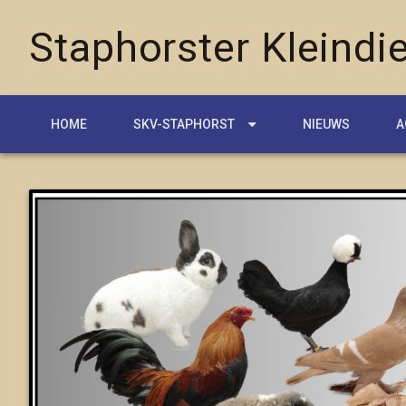
Staphorster Kleindie
HOME
SKV-STAPHORST
NIEUWS
A