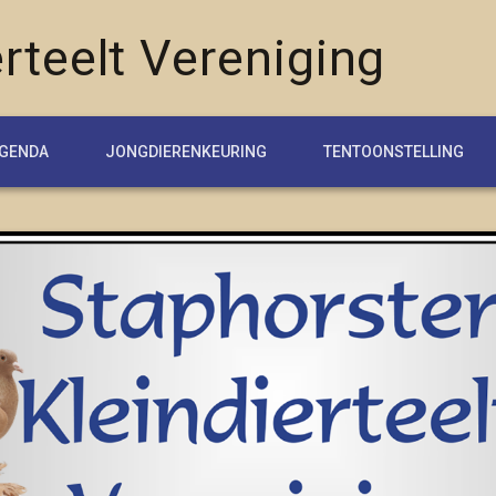
rteelt Vereniging
GENDA
JONGDIERENKEURING
TENTOONSTELLING