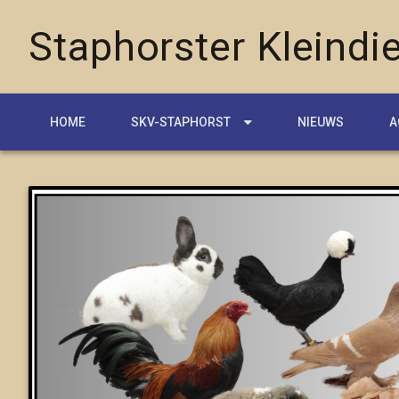
Staphorster Kleindie
HOME
SKV-STAPHORST
NIEUWS
A